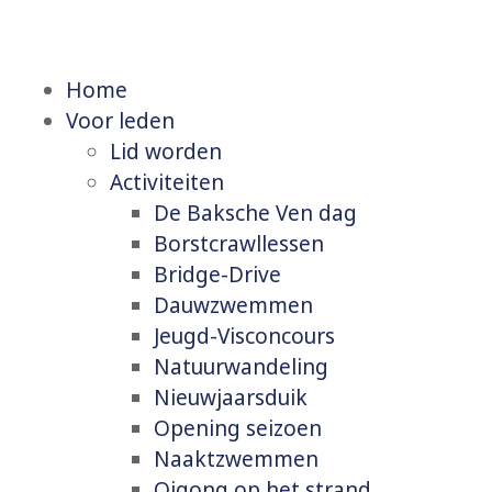
Home
Voor leden
Lid worden
Activiteiten
De Baksche Ven dag
Borstcrawllessen
Bridge-Drive
Dauwzwemmen
Jeugd-Visconcours
Natuurwandeling
Nieuwjaarsduik
Opening seizoen
Naaktzwemmen
Qigong op het strand