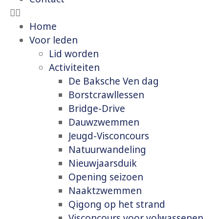
Home
Voor leden
Lid worden
Activiteiten
De Baksche Ven dag
Borstcrawllessen
Bridge-Drive
Dauwzwemmen
Jeugd-Visconcours
Natuurwandeling
Nieuwjaarsduik
Opening seizoen
Naaktzwemmen
Qigong op het strand
Visconcours voor volwassenen