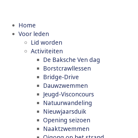
Home
Voor leden
Lid worden
Activiteiten
De Baksche Ven dag
Borstcrawllessen
Bridge-Drive
Dauwzwemmen
Jeugd-Visconcours
Natuurwandeling
Nieuwjaarsduik
Opening seizoen
Naaktzwemmen
Qigong op het strand