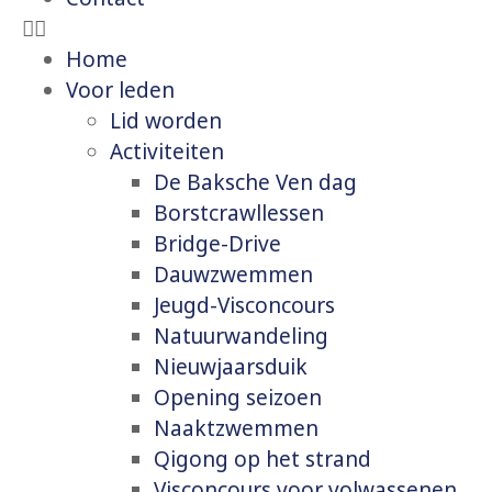
Home
Voor leden
Lid worden
Activiteiten
De Baksche Ven dag
Borstcrawllessen
Bridge-Drive
Dauwzwemmen
Jeugd-Visconcours
Natuurwandeling
Nieuwjaarsduik
Opening seizoen
Naaktzwemmen
Qigong op het strand
Visconcours voor volwassenen