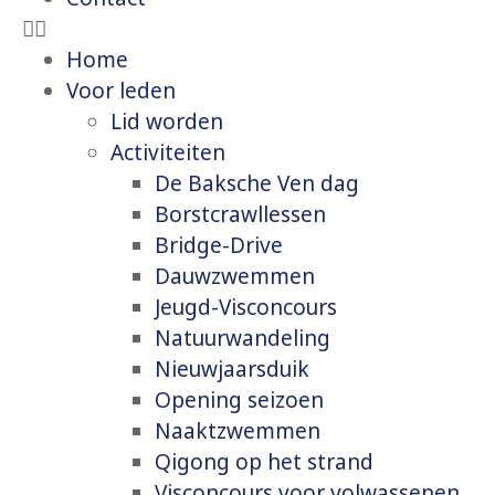
Home
Voor leden
Lid worden
Activiteiten
De Baksche Ven dag
Borstcrawllessen
Bridge-Drive
Dauwzwemmen
Jeugd-Visconcours
Natuurwandeling
Nieuwjaarsduik
Opening seizoen
Naaktzwemmen
Qigong op het strand
Visconcours voor volwassenen