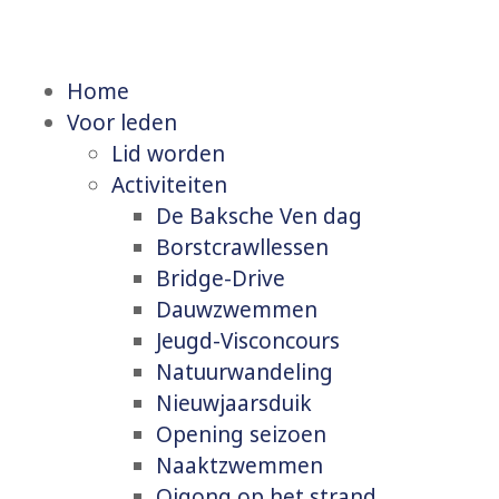
Home
Voor leden
Lid worden
Activiteiten
De Baksche Ven dag
Borstcrawllessen
Bridge-Drive
Dauwzwemmen
Jeugd-Visconcours
Natuurwandeling
Nieuwjaarsduik
Opening seizoen
Naaktzwemmen
Qigong op het strand