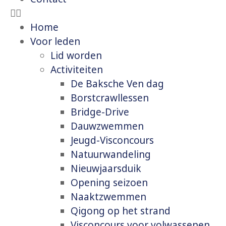
Home
Voor leden
Lid worden
Activiteiten
De Baksche Ven dag
Borstcrawllessen
Bridge-Drive
Dauwzwemmen
Jeugd-Visconcours
Natuurwandeling
Nieuwjaarsduik
Opening seizoen
Naaktzwemmen
Qigong op het strand
Visconcours voor volwassenen