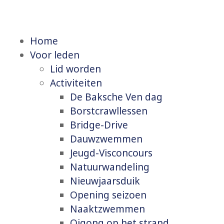
Home
Voor leden
Lid worden
Activiteiten
De Baksche Ven dag
Borstcrawllessen
Bridge-Drive
Dauwzwemmen
Jeugd-Visconcours
Natuurwandeling
Nieuwjaarsduik
Opening seizoen
Naaktzwemmen
Qigong op het strand