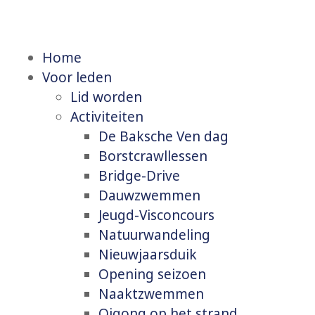
Home
Voor leden
Lid worden
Activiteiten
De Baksche Ven dag
Borstcrawllessen
Bridge-Drive
Dauwzwemmen
Jeugd-Visconcours
Natuurwandeling
Nieuwjaarsduik
Opening seizoen
Naaktzwemmen
Qigong op het strand