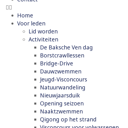
Home
Voor leden
Lid worden
Activiteiten
De Baksche Ven dag
Borstcrawllessen
Bridge-Drive
Dauwzwemmen
Jeugd-Visconcours
Natuurwandeling
Nieuwjaarsduik
Opening seizoen
Naaktzwemmen
Qigong op het strand
Visconcours voor volwassenen