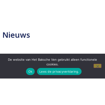
Nieuws
De website van Het Baksche Ven gebruikt alleen functionele
cookies.
Ok
Lees de privacyverklaring.
Activiteiten in juni
8 juni 2026