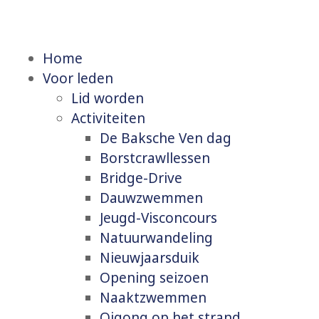
Home
Voor leden
Lid worden
Activiteiten
De Baksche Ven dag
Borstcrawllessen
Bridge-Drive
Dauwzwemmen
Jeugd-Visconcours
Natuurwandeling
Nieuwjaarsduik
Opening seizoen
Naaktzwemmen
Qigong op het strand