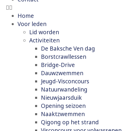
Home
Voor leden
Lid worden
Activiteiten
De Baksche Ven dag
Borstcrawllessen
Bridge-Drive
Dauwzwemmen
Jeugd-Visconcours
Natuurwandeling
Nieuwjaarsduik
Opening seizoen
Naaktzwemmen
Qigong op het strand
Visconcours voor volwassenen